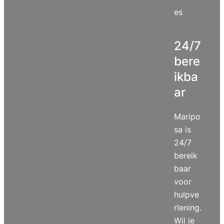
es
24/7
bere
ikba
ar
Maripo
sa is
24/7
bereik
baar
voor
hulpve
rlening.
Wil je