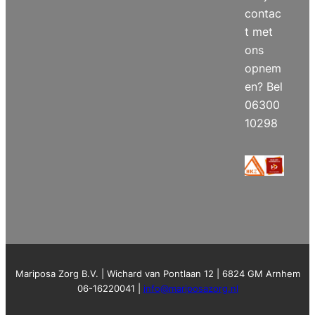
contac
t met
ons
opnem
en? Bel
06300
10298
Mariposa Zorg B.V. | Wichard van Pontlaan 12 | 6824 GM Arnhem
06-16220041 |
info@mariposazorg.nl