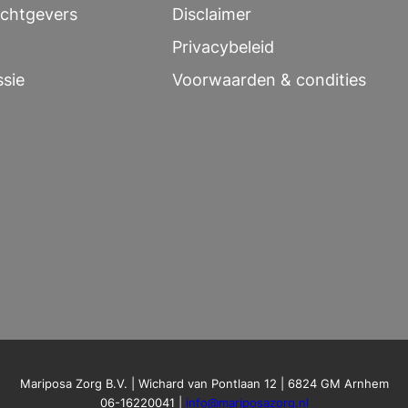
chtgevers
Disclaimer
Privacybeleid
ssie
Voorwaarden & condities
Mariposa Zorg B.V. | Wichard van Pontlaan 12 | 6824 GM Arnhem
06-16220041 |
info@mariposazorg.nl